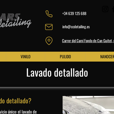
+34 639 125 688
info@ccdetailing.es
Carrer del Camí Fondo de Can Guitet,
VINILO
PULIDO
NANOCE
Lavado detallado
do detallado?
icio único: el lavado de