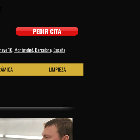
PEDIR CITA
 nave 10, Montmelnó, Barcelona, España
RÁMICA
LIMPIEZA