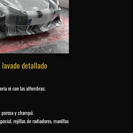
l lavado detallado
ería ni con las alfombras;
 porosa y champú;
ecial, rejillas de radiadores, manillas